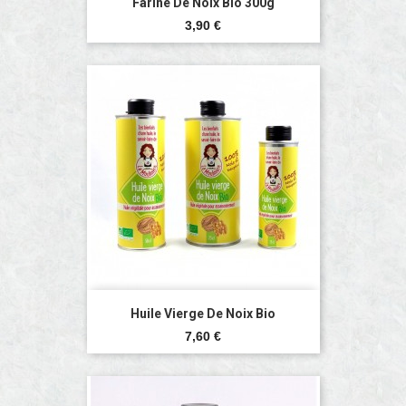
Farine De Noix Bio 300g
Prix
3,90 €
Huile Vierge De Noix Bio
Prix
7,60 €