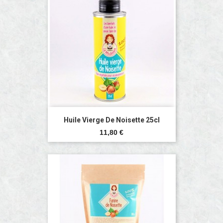
Huile Vierge De Noisette 25cl
Prix
11,80 €