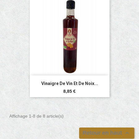
Vinaigre De Vin Et De Noix...
Prix
8,85 €
Affichage 1-8 de 8 article(s)

Retour en haut