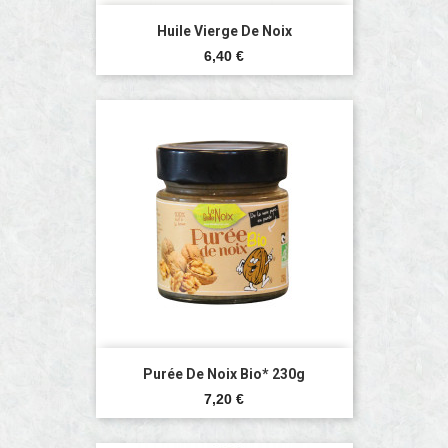
Huile Vierge De Noix
Prix
6,40 €
Purée De Noix Bio* 230g
Prix
7,20 €