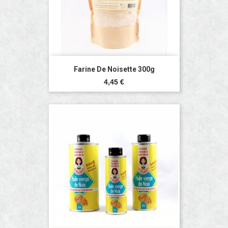
Farine De Noisette 300g
Prix
4,45 €