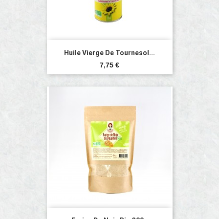
Huile Vierge De Tournesol...
Prix
7,75 €