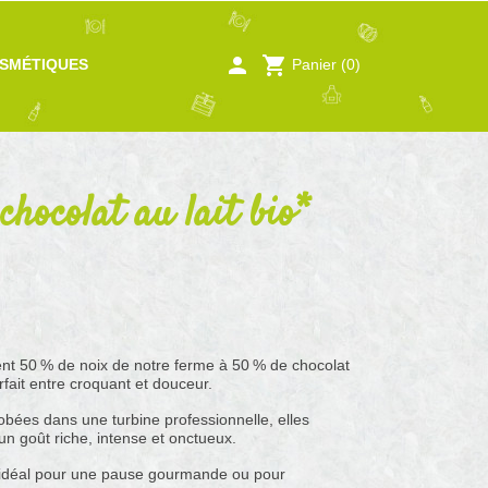
person
shopping_cart
Panier
(0)
SMÉTIQUES
chocolat au lait bio*
t 50 % de noix de notre ferme à 50 % de chocolat
rfait entre croquant et douceur.
bées dans une turbine professionnelle, elles
un goût riche, intense et onctueux.
e, idéal pour une pause gourmande ou pour