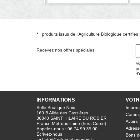
* : produits issus de l’Agriculture Biologique certifi
Recevez nos offres spéciales
Vo
po
d'
INFORMATIONS
VOTR
Belle Boutique Noix
Informa
160 B Allée des Cassières
Comma
38840 SAINT HILAIRE DU ROSIER
Avoirs
France Métropolitaine (hors Corse)
Adress
Appelez-nous :
06 74 99 35 00
Écrivez-nous :
Bons d
jachete@belleboutiquenoix.fr