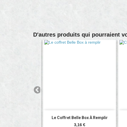
D'autres produits qui pourraient v

rçu rapide
Aperçu rapide
Vin Et De Noix...
Le Coffret Belle Box À Remplir
Prix
Prix
8,85 €
3,16 €