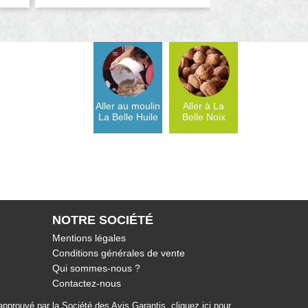
Aller au moulin
Aller à La
La Belle Huile
Belle Noix
NOTRE SOCIÉTÉ
Mentions légales
Conditions générales de vente
Qui sommes-nous ?
Contactez-nous
pprouvé par la Société des Avis Garantis,
cliquez ici pour