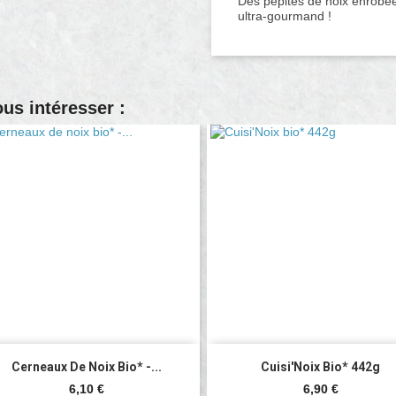
Des pépites de noix enrobée
ultra-gourmand !
ous intéresser :


Aperçu rapide
Aperçu rapide
Cerneaux De Noix Bio* -...
Cuisi'Noix Bio* 442g
Prix
Prix
6,10 €
6,90 €