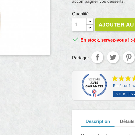
accompagner vos desserts.
Quantité
AJOUTER AU

En stock, servez-vous ! ;-
Partager
Basé sur 1 av
VOIR LES 
Description
Détails