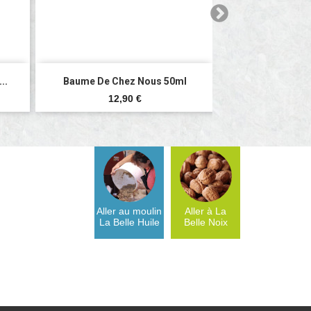


Aperçu rapide
Aperç
..
Baume De Chez Nous 50ml
Huile Vierge D
Prix
Pri
12,90 €
7,7
Aller au moulin
Aller à La
La Belle Huile
Belle Noix