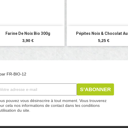


Aperçu rapide
Aperçu rapide
Farine De Noix Bio 300g
Pépites Noix & Chocolat Au.
Prix
Prix
3,90 €
5,25 €
és par FR-BIO-12
us pouvez vous désinscrire à tout moment. Vous trouverez
ur cela nos informations de contact dans les conditions
utilisation du site.