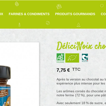
UX
FARINES & CONDIMENTS
PRODUITS GOURMANDS
CO
Délici'Noix cho
TTC
7,75 €
Après la version au chocolat au l
expérience plus intense pour les
Les arômes corsés du chocolat no
notre ferme (72 %), pour une pâte
Avec seulement 18 % de sucre, ell