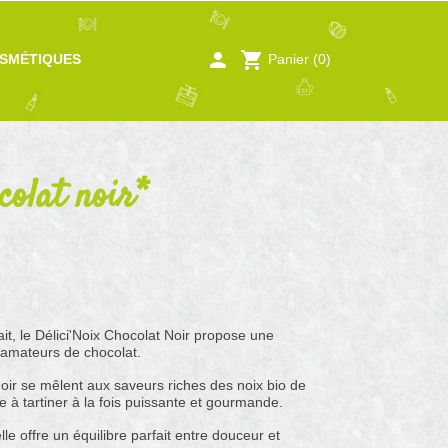
person
shopping_cart
Panier
(0)
SMÉTIQUES
colat noir*
ait, le Délici'Noix Chocolat Noir propose une
 amateurs de chocolat.
ir se mêlent aux saveurs riches des noix bio de
 à tartiner à la fois puissante et gourmande.
e offre un équilibre parfait entre douceur et