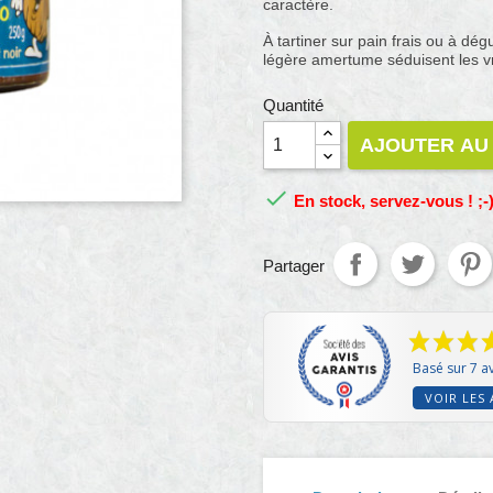
caractère.
À tartiner sur pain frais ou à dégu
légère amertume séduisent les vr
Quantité
AJOUTER AU

En stock, servez-vous ! ;-
Partager
Basé sur 7 av
VOIR LES 