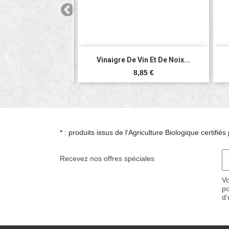

rçu rapide
Aperçu rapide
e Noix Bio* -...
Vinaigre De Vin Et De Noix...
Prix
Prix
6,10 €
8,85 €
* : produits issus de l’Agriculture Biologique certifi
Recevez nos offres spéciales
Vo
po
d'